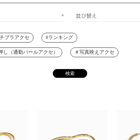
サージカルステンレス
合成石
ジルコニア
並び替え
ー
新着順
下プチプラアクセ
#ランキング
価格が安い順
価格が高い順
押し（通勤パールアクセ）
＃写真映えアクセ
レビュー順