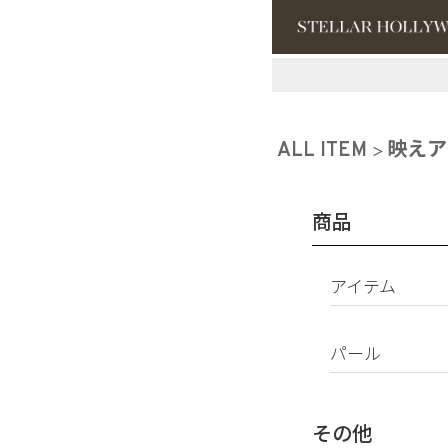
#¥10,000以
#スタッフイチ
ALL ITEM
映えア
商品
アイテム
ピアス
パール
イヤリング
パールすべて
イヤーカフ
南洋真珠
ネックレス
その他