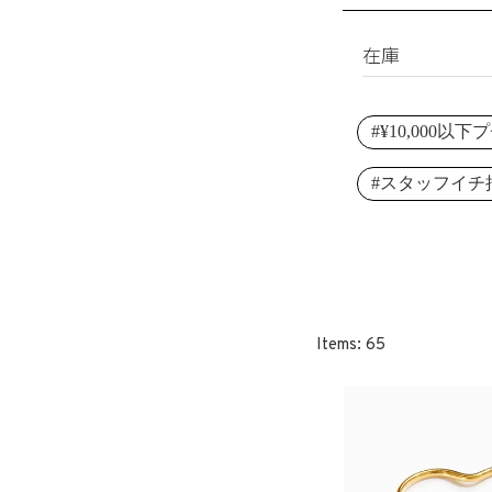
淡水パール
ブレスレット
シェルパール
リング
在庫
レジンパール
ヘアアクセサリ
すべて
イニシャル
#¥10,000以
在庫あり
その他
受注生産
#スタッフイチ
SET
65