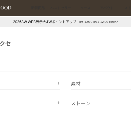
新着商品
ベストセラー
ニュース
アバウト
ス
2026AW WEB展示会&Wポイントアップ
8/5 12:00-8/17 12:00 click>>
下プチプラアクセ
#ランキング
押し（通勤パールアクセ）
＃写真映えアクセ
クセ
素材
K18
K10
ストーン
Silver925
ダイヤモンド
真鍮
天然石