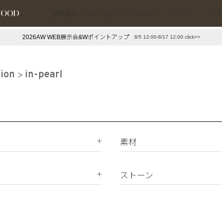
新着商品
ベストセラー
ニュース
アバウト
ス
2026AW WEB展示会&Wポイントアップ
8/5 12:00-8/17 12:00 click>>
下プチプラアクセ
#ランキング
押し（通勤パールアクセ）
＃写真映えアクセ
tion
in-pearl
素材
K18
K10
ストーン
Silver925
ダイヤモンド
真鍮
天然石