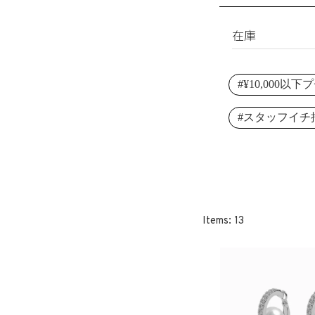
淡水パール
ブレスレット
シェルパール
リング
在庫
レジンパール
ヘアアクセサリ
すべて
イニシャル
#¥10,000以
在庫あり
その他
受注生産
#スタッフイチ
SET
13