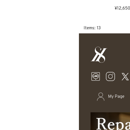
12,65
13
My Page