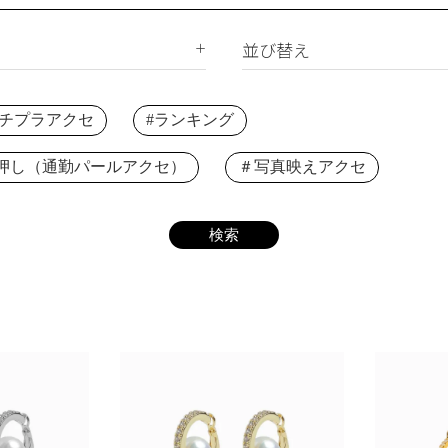
サージカルステンレス
合成石
ジルコニア
並び替え
ー
新着順
下プチプラアクセ
#ランキング
価格が安い順
価格が高い順
押し（通勤パールアクセ）
＃写真映えアクセ
レビュー順