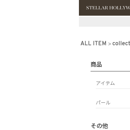
#¥10,000以
#スタッフイチ
ALL ITEM
collec
商品
アイテム
ピアス
パール
イヤリング
パールすべて
イヤーカフ
南洋真珠
ネックレス
その他