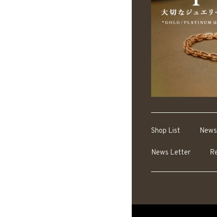
Shop List
News
News Letter
Re