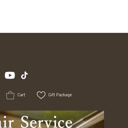
0
Cart
Gift Package