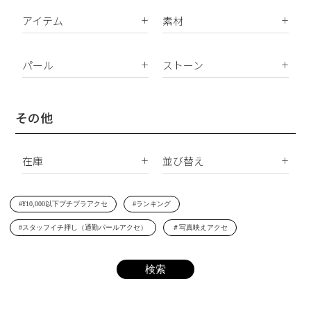
アイテム
素材
K18
ピアス
K10
パール
ストーン
イヤリング
Silver925
パールすべて
ダイヤモンド
イヤーカフ
真鍮
南洋真珠
天然石
その他
ネックレス
サージカルステンレス
淡水パール
合成石
ブレスレット
在庫
並び替え
シェルパール
ジルコニア
リング
すべて
新着順
レジンパール
ヘアアクセサリー
#¥10,000以下プチプラアクセ
#ランキング
在庫あり
価格が安い順
イニシャル
#スタッフイチ押し（通勤パールアクセ）
＃写真映えアクセ
受注生産
価格が高い順
その他
レビュー順
SET