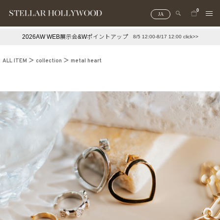
0
JA
2026AW WEB展示会&Wポイントアップ
8/5 12:00-8/17 12:00 click>>
#¥10,000以下プチプラアクセ
#ランキング
ALL ITEM
collection
metal heart
#スタッフイチ押し（通勤パールアクセ）
＃写真映えアクセ