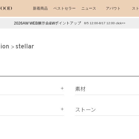
新着商品
ベストセラー
ニュース
アバウト
ス
2026AW WEB展示会&Wポイントアップ
8/5 12:00-8/17 12:00 click>>
下プチプラアクセ
#ランキング
押し（通勤パールアクセ）
＃写真映えアクセ
tion
stellar
素材
K18
K10
ストーン
Silver925
ダイヤモンド
真鍮
天然石