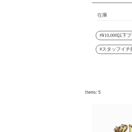
淡水パール
ブレスレット
シェルパール
リング
在庫
レジンパール
ヘアアクセサリ
すべて
イニシャル
#¥10,000以
在庫あり
その他
受注生産
#スタッフイチ
SET
5