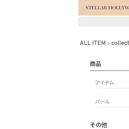
#¥10,000以
#スタッフイチ
ALL ITEM
collec
商品
アイテム
ピアス
パール
イヤリング
パールすべて
イヤーカフ
南洋真珠
ネックレス
その他