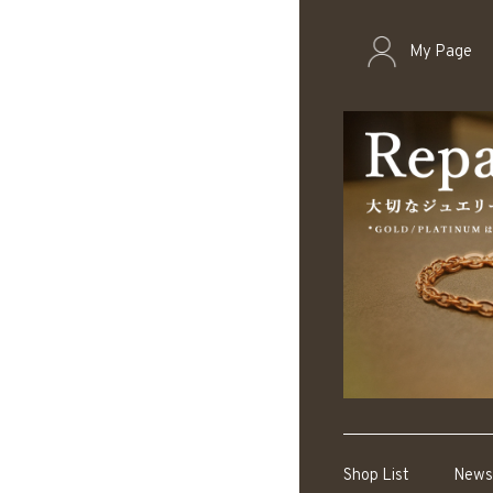
My Page
Shop List
News