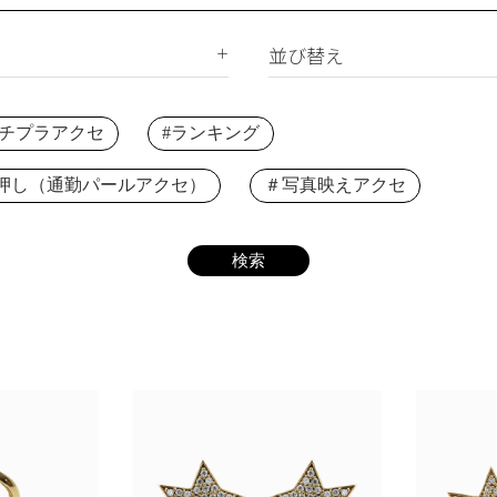
サージカルステンレス
合成石
ジルコニア
並び替え
ー
新着順
下プチプラアクセ
#ランキング
価格が安い順
価格が高い順
押し（通勤パールアクセ）
＃写真映えアクセ
レビュー順