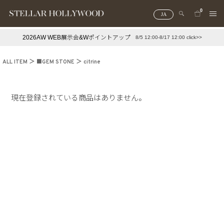
0
JA
2026AW WEB展示会&Wポイントアップ
8/5 12:00-8/17 12:00 click>>
#¥10,000以下プチプラアクセ
#ランキング
ALL ITEM
■GEM STONE
citrine
#スタッフイチ押し（通勤パールアクセ）
＃写真映えアクセ
現在登録されている商品はありません。