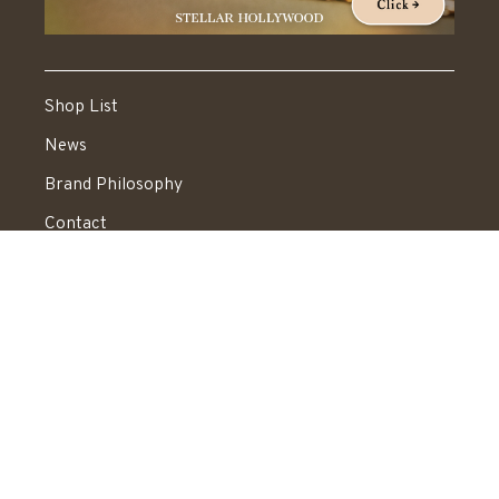
Shop List
News
Brand Philosophy
Contact
Shopping Guide
News Letter
Recruit
Legal Information
送料：550円 税込20,000円以上で送料無料