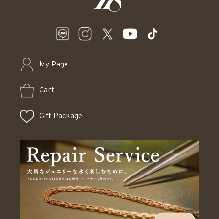
My Page
Cart
Gift Package