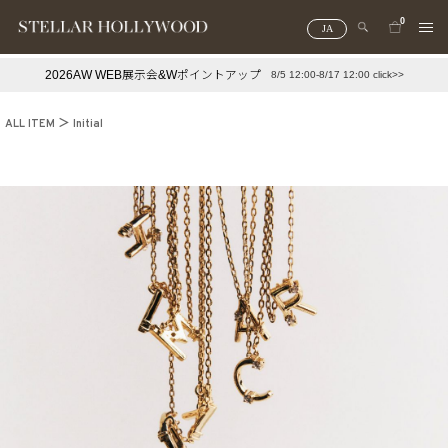
0
JA
2026AW WEB展示会&Wポイントアップ
8/5 12:00-8/17 12:00 click>>
#¥10,000以下プチプラアクセ
#ランキング
ALL ITEM
Initial
#スタッフイチ押し（通勤パールアクセ）
＃写真映えアクセ