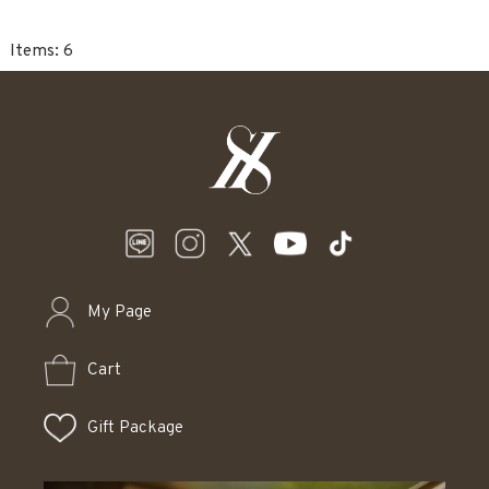
6
My Page
Cart
Gift Package