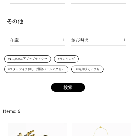
イヤリング
Silver925
パールすべて
ダイヤモンド
イヤーカフ
真鍮
南洋真珠
天然石
その他
ネックレス
サージカルステンレス
淡水パール
合成石
ブレスレット
在庫
並び替え
シェルパール
ジルコニア
リング
すべて
新着順
レジンパール
ヘアアクセサリー
#¥10,000以下プチプラアクセ
#ランキング
在庫あり
価格が安い順
イニシャル
#スタッフイチ押し（通勤パールアクセ）
＃写真映えアクセ
受注生産
価格が高い順
その他
レビュー順
SET
6