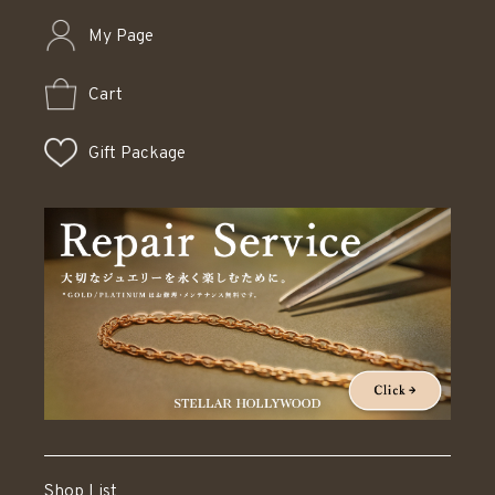
My Page
Cart
Gift Package
Shop List