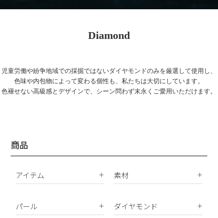
Diamond
児童労働や紛争地域での採掘ではないダイヤモンドのみを厳選して使用し、
色味や内包物によって変わる個性も、私たちは大切にしています。
色褪せない高級感とデザインで、シーン問わず末永くご愛用いただけます。
商品
アイテム
素材
K18
ピアス
K10
パール
ダイヤモンド
イヤリング