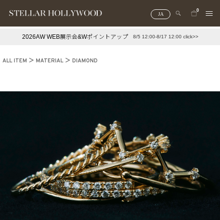
0
JA
2026AW WEB展示会&Wポイントアップ
8/5 12:00-8/17 12:00 click>>
#¥10,000以下プチプラアクセ
#ランキング
ALL ITEM
MATERIAL
DIAMOND
#スタッフイチ押し（通勤パールアクセ）
＃写真映えアクセ