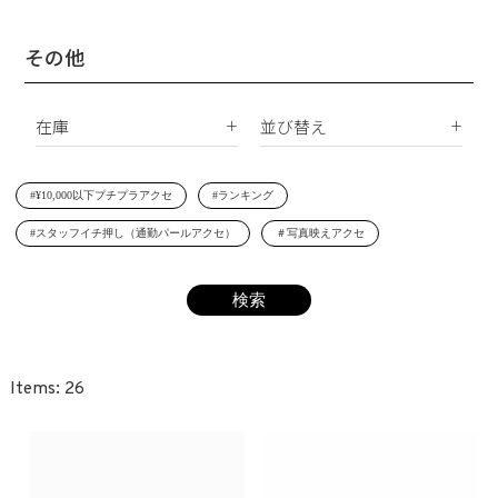
Silver925
パールすべて
ダイヤモンド
イヤーカフ
真鍮
南洋真珠
天然石
その他
ネックレス
サージカルステンレス
淡水パール
合成石
ブレスレット
在庫
並び替え
シェルパール
ジルコニア
リング
すべて
新着順
レジンパール
ヘアアクセサリー
#¥10,000以下プチプラアクセ
#ランキング
在庫あり
価格が安い順
イニシャル
#スタッフイチ押し（通勤パールアクセ）
＃写真映えアクセ
受注生産
価格が高い順
その他
レビュー順
SET
26