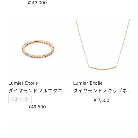
受注生産
受注生産
143,000
Lumier Etoile
Lumier Etoile
ダイヤモンドフルエタニテ
ダイヤモンドスキップネッ
ィーリング(ピンクゴール
クレス(ゴールド)
17,600
ド)
受注生産
49,500
受注生産