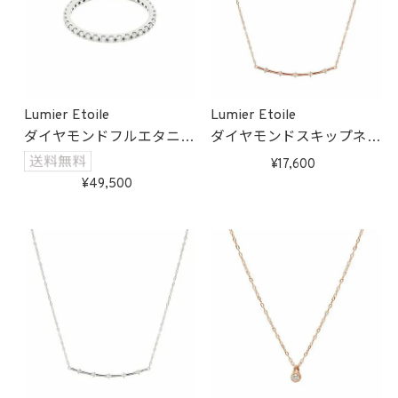
Lumier Etoile
Lumier Etoile
ダイヤモンドフルエタニテ
ダイヤモンドスキップネッ
ィーリング(ホワイトゴー
クレス(ピンクゴールド)
17,600
ルド)
受注生産
49,500
受注生産