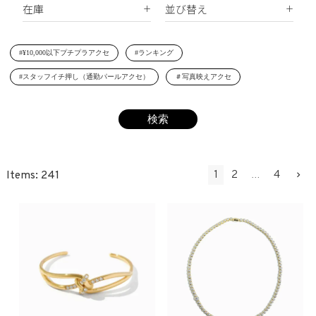
在庫
並び替え
シェルパール
ジルコニア
リング
すべて
新着順
レジンパール
ヘアアクセサリー
#¥10,000以下プチプラアクセ
#ランキング
在庫あり
価格が安い順
イニシャル
#スタッフイチ押し（通勤パールアクセ）
＃写真映えアクセ
受注生産
価格が高い順
その他
レビュー順
SET
1
2
4
241
…