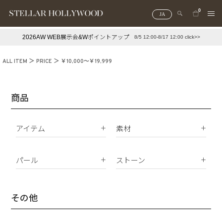
0
JA
2026AW WEB展示会&Wポイントアップ
8/5 12:00-8/17 12:00 click>>
#¥10,000以下プチプラアクセ
#ランキング
ALL ITEM
PRICE
￥10,000～￥19,999
#スタッフイチ押し（通勤パールアクセ）
＃写真映えアクセ
商品
アイテム
素材
K18
ピアス
K10
パール
ストーン
イヤリング
Silver925
パールすべて
ダイヤモンド
イヤーカフ
真鍮
南洋真珠
天然石
その他
ネックレス
サージカルステンレス
淡水パール
合成石
ブレスレット