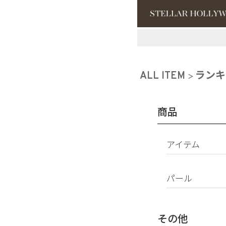
#¥10,000以
#スタッフイチ
ALL ITEM
ランキ
商品
アイテム
ピアス
パール
イヤリング
パールすべて
イヤーカフ
南洋真珠
ネックレス
その他