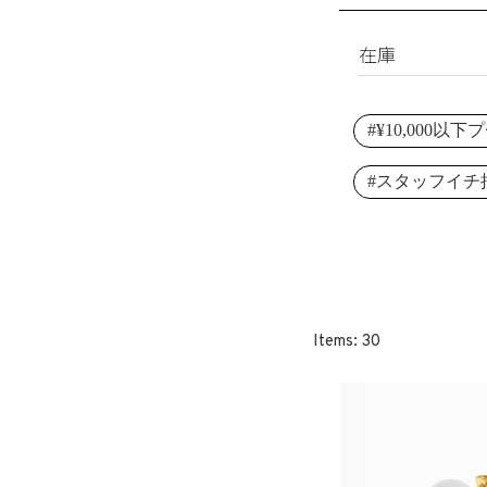
淡水パール
ブレスレット
シェルパール
リング
在庫
レジンパール
ヘアアクセサリ
すべて
イニシャル
#¥10,000以
在庫あり
その他
受注生産
#スタッフイチ
SET
30