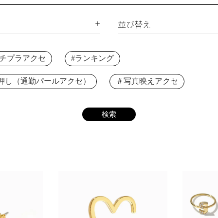
サージカルステンレス
合成石
ジルコニア
並び替え
ー
新着順
下プチプラアクセ
#ランキング
価格が安い順
価格が高い順
押し（通勤パールアクセ）
＃写真映えアクセ
レビュー順