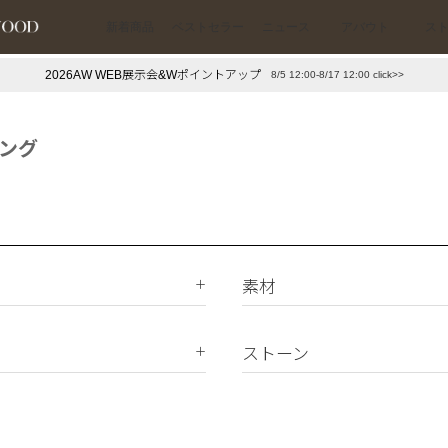
新着商品
ベストセラー
ニュース
アバウト
ス
2026AW WEB展示会&Wポイントアップ
8/5 12:00-8/17 12:00 click>>
下プチプラアクセ
#ランキング
押し（通勤パールアクセ）
＃写真映えアクセ
ング
素材
K18
K10
ストーン
Silver925
ダイヤモンド
真鍮
天然石