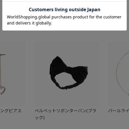
8,250
ィングピアス
ベルベットリボンターバン(ブラ
パールラ
ック)