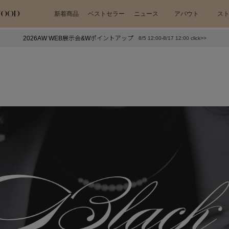
新着商品
ベストセラー
ニュース
アバウト
ス
2026AW WEB展示会&Wポイントアップ
8/5 12:00-8/17 12:00 click>>
下プチプラアクセ
#ランキング
押し（通勤パールアクセ）
＃写真映えアクセ