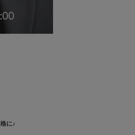
！
格に♪