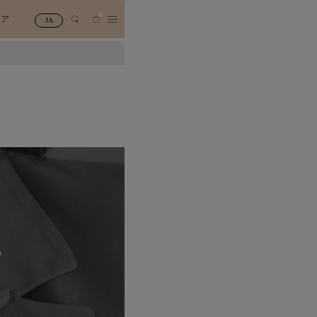
0
トア
JA