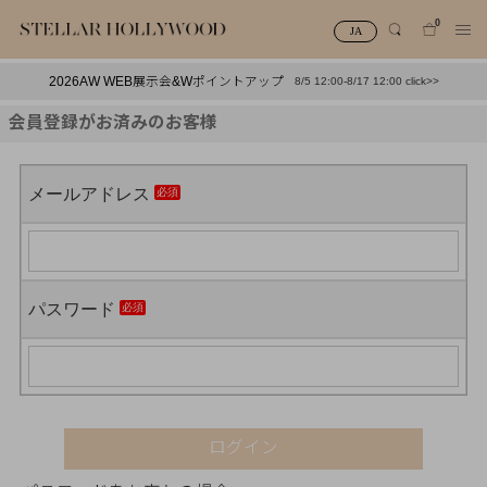
0
JA
2026AW WEB展示会&Wポイントアップ
8/5 12:00-8/17 12:00 click>>
#¥10,000以下プチプラアクセ
#ランキング
会員登録がお済みのお客様
#スタッフイチ押し（通勤パールアクセ）
＃写真映えアクセ
メールアドレス
パスワード
ログイン