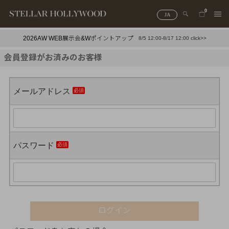
0
JA
2026AW WEB展示会&Wポイントアップ
8/5 12:00-8/17 12:00 click>>
#¥10,000以下プチプラアクセ
#ランキング
会員登録がお済みのお客様
#スタッフイチ押し（通勤パールアクセ）
＃写真映えアクセ
メールアドレス
パスワード
ログイン