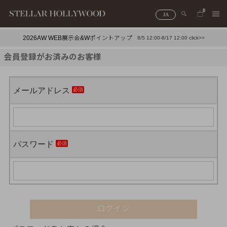
0
JA
2026AW WEB展示会&Wポイントアップ
8/5 12:00-8/17 12:00 click>>
#¥10,000以下プチプラアクセ
#ランキング
会員登録がお済みのお客様
#スタッフイチ押し（通勤パールアクセ）
＃写真映えアクセ
メールアドレス
パスワード
ログイン