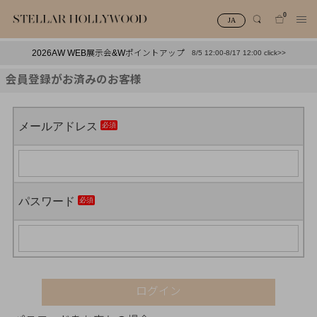
0
JA
2026AW WEB展示会&Wポイントアップ
8/5 12:00-8/17 12:00 click>>
#¥10,000以下プチプラアクセ
#ランキング
会員登録がお済みのお客様
#スタッフイチ押し（通勤パールアクセ）
＃写真映えアクセ
メールアドレス
パスワード
ログイン