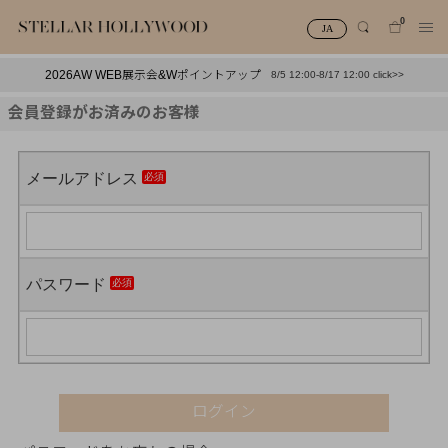
0
JA
2026AW WEB展示会&Wポイントアップ
8/5 12:00-8/17 12:00 click>>
#¥10,000以下プチプラアクセ
#ランキング
会員登録がお済みのお客様
#スタッフイチ押し（通勤パールアクセ）
＃写真映えアクセ
メールアドレス
パスワード
ログイン