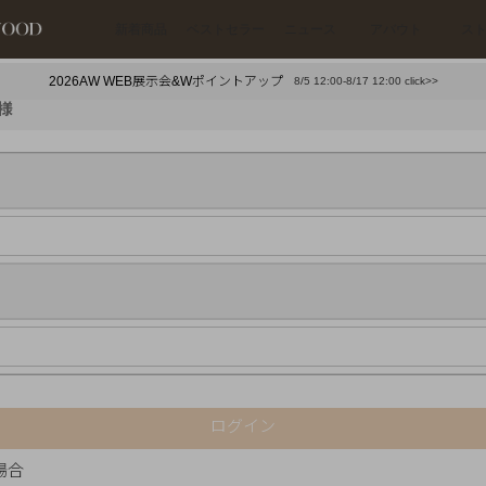
新着商品
ベストセラー
ニュース
アバウト
ス
2026AW WEB展示会&Wポイントアップ
8/5 12:00-8/17 12:00 click>>
下プチプラアクセ
#ランキング
様
押し（通勤パールアクセ）
＃写真映えアクセ
ログイン
場合