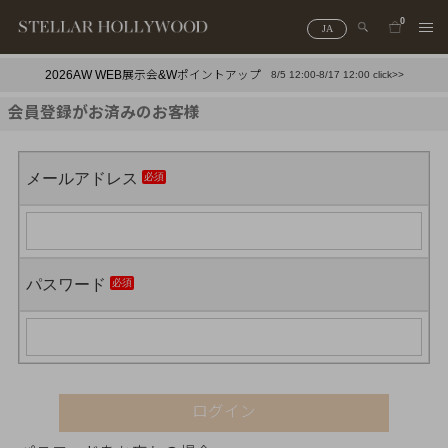
0
JA
2026AW WEB展示会&Wポイントアップ
8/5 12:00-8/17 12:00 click>>
#¥10,000以下プチプラアクセ
#ランキング
会員登録がお済みのお客様
#スタッフイチ押し（通勤パールアクセ）
＃写真映えアクセ
メールアドレス
パスワード
ログイン