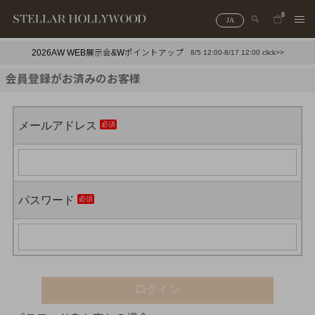
0
JA
2026AW WEB展示会&Wポイントアップ
8/5 12:00-8/17 12:00 click>>
#¥10,000以下プチプラアクセ
#ランキング
会員登録がお済みのお客様
#スタッフイチ押し（通勤パールアクセ）
＃写真映えアクセ
メールアドレス
パスワード
ログイン