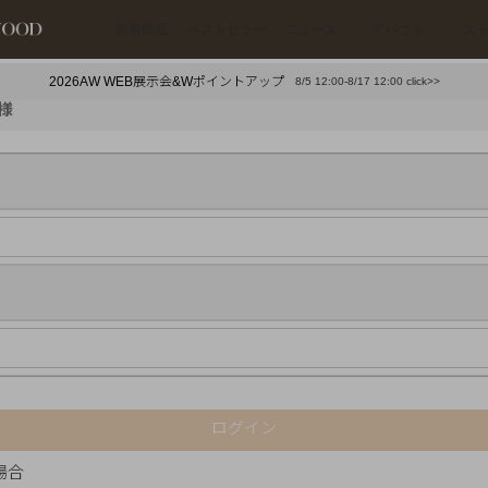
新着商品
ベストセラー
ニュース
アバウト
ス
2026AW WEB展示会&Wポイントアップ
8/5 12:00-8/17 12:00 click>>
下プチプラアクセ
#ランキング
様
押し（通勤パールアクセ）
＃写真映えアクセ
ログイン
場合