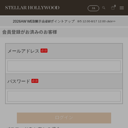
0
JA
2026AW WEB展示会&Wポイントアップ
8/5 12:00-8/17 12:00 click>>
#¥10,000以下プチプラアクセ
#ランキング
会員登録がお済みのお客様
#スタッフイチ押し（通勤パールアクセ）
＃写真映えアクセ
メールアドレス
パスワード
ログイン