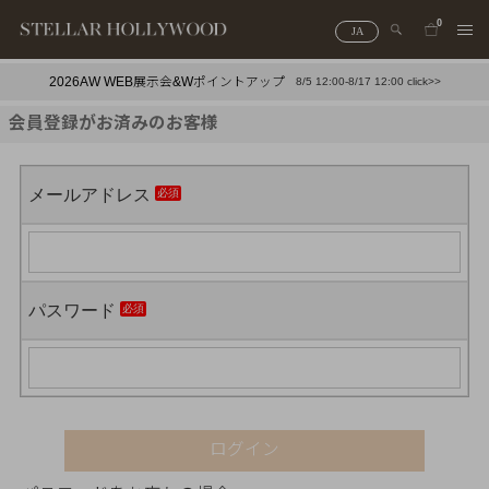
0
JA
2026AW WEB展示会&Wポイントアップ
8/5 12:00-8/17 12:00 click>>
#¥10,000以下プチプラアクセ
#ランキング
会員登録がお済みのお客様
#スタッフイチ押し（通勤パールアクセ）
＃写真映えアクセ
メールアドレス
パスワード
ログイン