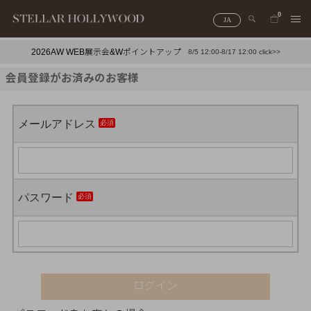
0
JA
2026AW WEB展示会&Wポイントアップ
8/5 12:00-8/17 12:00 click>>
#¥10,000以下プチプラアクセ
#ランキング
会員登録がお済みのお客様
#スタッフイチ押し（通勤パールアクセ）
＃写真映えアクセ
メールアドレス
パスワード
ログイン