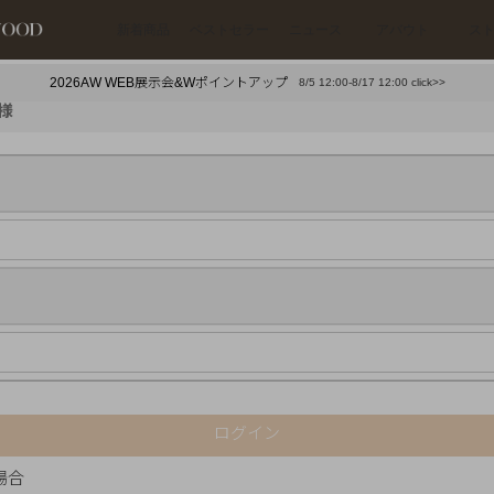
新着商品
ベストセラー
ニュース
アバウト
ス
2026AW WEB展示会&Wポイントアップ
8/5 12:00-8/17 12:00 click>>
下プチプラアクセ
#ランキング
様
押し（通勤パールアクセ）
＃写真映えアクセ
ログイン
場合