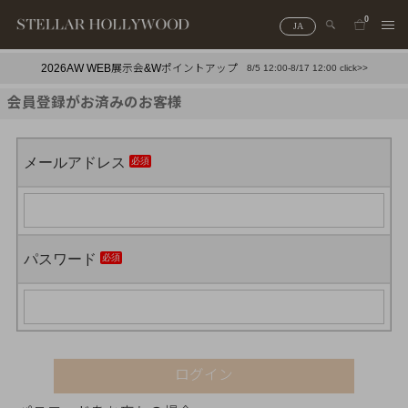
0
JA
2026AW WEB展示会&Wポイントアップ
8/5 12:00-8/17 12:00 click>>
#¥10,000以下プチプラアクセ
#ランキング
会員登録がお済みのお客様
#スタッフイチ押し（通勤パールアクセ）
＃写真映えアクセ
メールアドレス
パスワード
ログイン