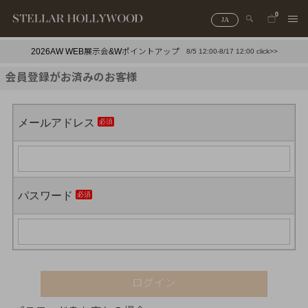
0
JA
2026AW WEB展示会&Wポイントアップ
8/5 12:00-8/17 12:00 click>>
#¥10,000以下プチプラアクセ
#ランキング
会員登録がお済みのお客様
#スタッフイチ押し（通勤パールアクセ）
＃写真映えアクセ
メールアドレス
パスワード
ログイン