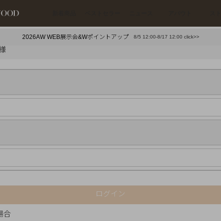
新着商品
ベストセラー
ニュース
アバウト
ス
2026AW WEB展示会&Wポイントアップ
8/5 12:00-8/17 12:00 click>>
下プチプラアクセ
#ランキング
様
押し（通勤パールアクセ）
＃写真映えアクセ
ログイン
場合