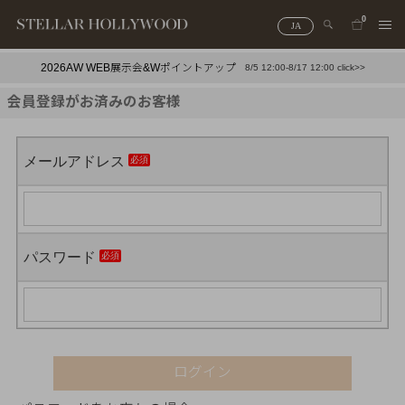
0
JA
2026AW WEB展示会&Wポイントアップ
8/5 12:00-8/17 12:00 click>>
#¥10,000以下プチプラアクセ
#ランキング
会員登録がお済みのお客様
#スタッフイチ押し（通勤パールアクセ）
＃写真映えアクセ
メールアドレス
パスワード
ログイン