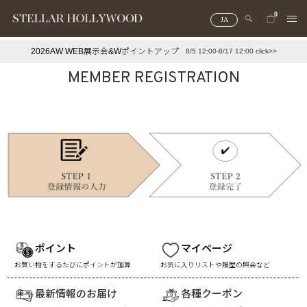
0
JA
2026AW WEB展示会&Wポイントアップ
8/5 12:00-8/17 12:00 click>>
#¥10,000以下プチプラアクセ
#ランキング
MEMBER REGISTRATION
#スタッフイチ押し（通勤パールアクセ）
＃写真映えアクセ
ポイント
マイページ
お買い物をするたびにポイントが加算
お気に入りリストや履歴の照会など
最新情報のお届け
各種クーポン