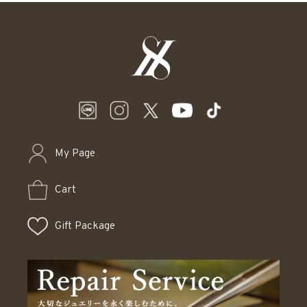
My Page
Cart
Gift Package