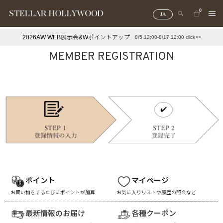
0
JA
2026AW WEB展示会&Wポイントアップ
8/5 12:00-8/17 12:00 click>>
#¥10,000以下プチプラアクセ
#ランキング
MEMBER REGISTRATION
#スタッフイチ押し（通勤パールアクセ）
＃写真映えアクセ
ポイント
マイページ
お買い物をするたびにポイントが加算
お気に入りリストや履歴の照会など
最新情報のお届け
各種クーポン