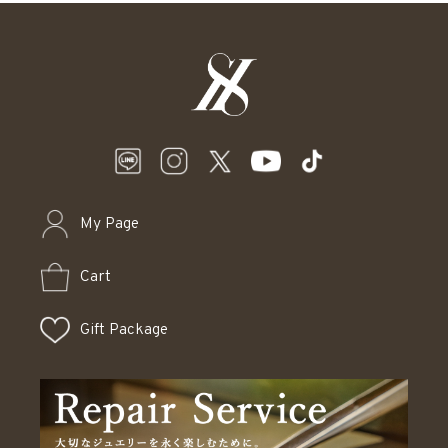
My Page
Cart
Gift Package