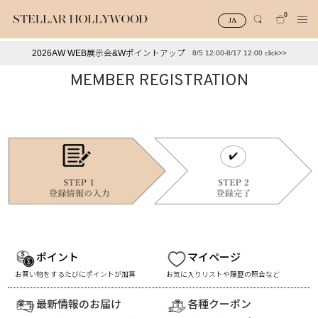
0
JA
2026AW WEB展示会&Wポイントアップ
8/5 12:00-8/17 12:00 click>>
#¥10,000以下プチプラアクセ
#ランキング
MEMBER REGISTRATION
#スタッフイチ押し（通勤パールアクセ）
＃写真映えアクセ
ポイント
マイページ
お買い物をするたびにポイントが加算
お気に入りリストや履歴の照会など
最新情報のお届け
各種クーポン