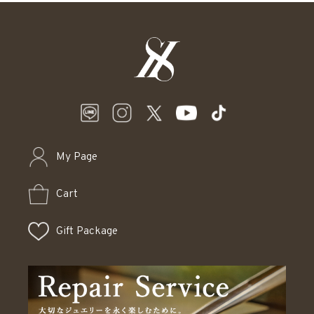
My Page
Cart
Gift Package