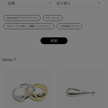
在庫
並び替え
シェルパール
ジルコニア
リング
すべて
新着順
レジンパール
ヘアアクセサリー
#¥10,000以下プチプラアクセ
#ランキング
在庫あり
価格が安い順
イニシャル
#スタッフイチ押し（通勤パールアクセ）
＃写真映えアクセ
受注生産
価格が高い順
その他
レビュー順
SET
7