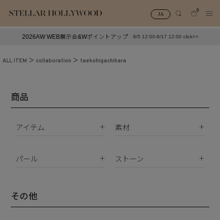
0
JA
2026AW WEB展示会&Wポイントアップ
8/5 12:00-8/17 12:00 click>>
#¥10,000以下プチプラアクセ
#ランキング
ALL ITEM
collaboration
taekohigashihara
#スタッフイチ押し（通勤パールアクセ）
＃写真映えアクセ
商品
アイテム
素材
K18
ピアス
K10
パール
ストーン
イヤリング
Silver925
パールすべて
ダイヤモンド
イヤーカフ
真鍮
南洋真珠
天然石
その他
ネックレス
サージカルステンレス
淡水パール
合成石
ブレスレット