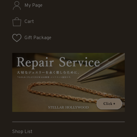
My Page
Cart
Gift Package
Shop List