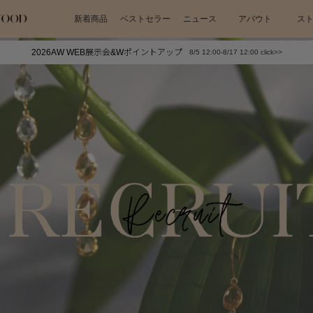
新着商品
ベストセラー
ニュース
アバウト
ス
2026AW WEB展示会&Wポイントアップ
8/5 12:00-8/17 12:00 click>>
下プチプラアクセ
#ランキング
押し（通勤パールアクセ）
＃写真映えアクセ