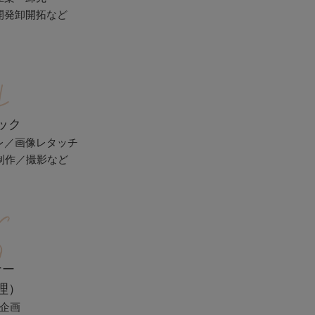
開発卸開拓など
ック
レ／画像レタッチ
P制作／撮影など
ナー
理）
企画