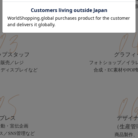
商業施設商談／出店
ップスタッフ
グラフィ
客販売／レジ
フォトショップ／イラ
・ディスプレイなど
合成・EC素材やPO
プレス
デザイ
活動・宣伝企画
（生産管
ス／SNS管理など
商品製作、