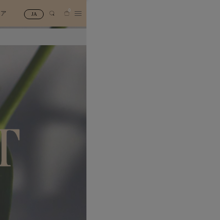
0
トア
JA