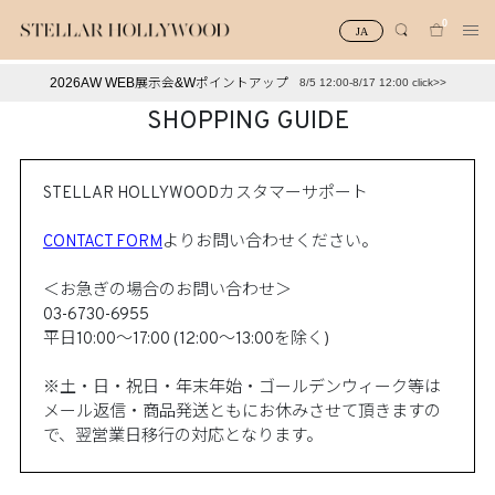
0
JA
2026AW WEB展示会&Wポイントアップ
8/5 12:00-8/17 12:00 click>>
#¥10,000以下プチプラアクセ
#ランキング
SHOPPING GUIDE
#スタッフイチ押し（通勤パールアクセ）
＃写真映えアクセ
STELLAR HOLLYWOODカスタマーサポート​
CONTACT FORM
よりお問い合わせください。​
＜お急ぎの場合のお問い合わせ＞​
03-6730-6955​
平日10:00～17:00 (12:00～13:00を除く)​
※土・日・祝日・年末年始・ゴールデンウィーク等は
メール返信・商品発送ともにお休みさせて頂きますの
で
、翌営業日移行の対応となります。