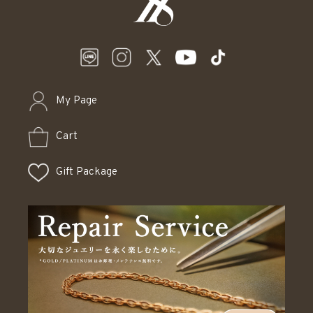
My Page
Cart
Gift Package