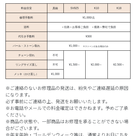
料金目安
真鍮
SV925
K10
K18
修理手数料
¥1,000/点
送料
＜往路＞お客様ご負担
＜復路＞弊社で負担
代引き手数料
¥300
パール・ストーン取れ
¥1,000～
※ストーンがある場合のみ
チェーン切れ
不可
リングサイズ直し
不可
¥1,500～
¥2,000～
¥2,500～
メッキ（かけ直し）
¥1,000
​ ​
※ご連絡のないお修理品の発送は、紛失やご連絡遅延の原因
になります。
​ 必ず事前にご連絡の上、発送をお願いいたします。​
※お電話やメールでの料金確定はできかねます。予めご了承
ください。​
※商品の状態や、一部商品はお修理を承ることができない場
合がございます。​
※年末年始・ゴールデンウィーク等は、通常よりお日にちを