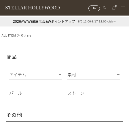
0
JA
2026AW WEB展示会&Wポイントアップ
8/5 12:00-8/17 12:00 click>>
#¥10,000以下プチプラアクセ
#ランキング
ALL ITEM
Others
#スタッフイチ押し（通勤パールアクセ）
＃写真映えアクセ
商品
アイテム
素材
K18
ピアス
K10
パール
ストーン
イヤリング
Silver925
パールすべて
ダイヤモンド
イヤーカフ
真鍮
南洋真珠
天然石
その他
ネックレス
サージカルステンレス
淡水パール
合成石
ブレスレット