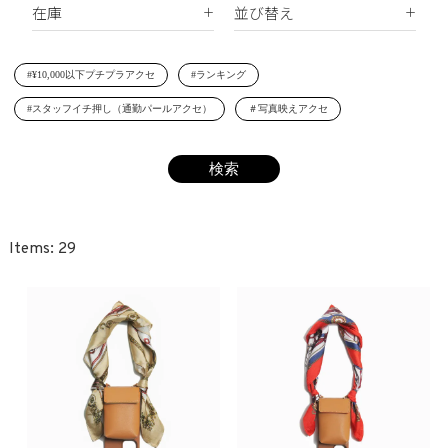
在庫
並び替え
シェルパール
ジルコニア
リング
すべて
新着順
レジンパール
ヘアアクセサリー
#¥10,000以下プチプラアクセ
#ランキング
在庫あり
価格が安い順
イニシャル
#スタッフイチ押し（通勤パールアクセ）
＃写真映えアクセ
受注生産
価格が高い順
その他
レビュー順
SET
29