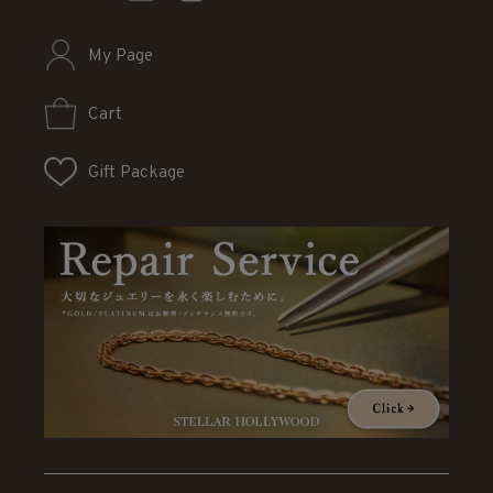
寄付金は、安全な飲み水や貯蓄タンクの支給、
診療所の設置や治療、学習環境の改善や
My Page
女の子に対する意識啓発の取り組みなどに
充てられています。
Cart
Gift Package