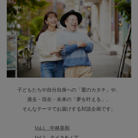
Latin America
-中南米-
Guatemala
Peru
グアテマラ
ペルー
子どもたちや自分自身への「愛のカタチ」や、​​
過去・現在・未来の「夢を叶える」、​
Mariaちゃん
Ruthちゃん
そんなテーマでお届けする対談企画です。
Vol.1 中林美和
Asia
Vol.2 タイキ&ノア