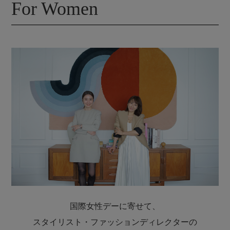
For Women
“女の子だから”という理由で
様々な自由を奪われています。
学校に通えない、早すぎる結婚や妊娠の強要
金銭的負担から病気や怪我の治療を
受けられないそんな環境で
将来の夢が絶たれた女の子たちは沢山います。
私たちのサポートで変わる未来があります。
STELLAR HOLLYWOODと一緒に
女の子たちが「生きていく力」を身につける
活動にご協力ください。
Who
6人の女の子
国際女性デーに寄せて、
スタイリスト・ファッションディレクターの
アフリカ、中南米、アジア