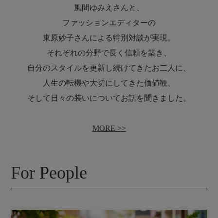
風間ゆみえさんと、
様々な場所で暮らす6人の女の子たちをサポート。
ファッションエディターの
～日本から世界に支援を～
東原妙子さんによる特別対談が実現。
それぞれの分野で長く信頼を築き、
Africa
自分のスタイルを更新し続けてきたお二人に、
人生の転機や大切にしてきた価値観、
-アフリカ-
そして日々の装いについてお話を聞きました。
Kenya
Togo
MORE >>
ケニア
トーゴ
For People
Purityちゃん
Aliceちゃん