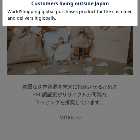
あなたが購入したアクセサリーは
世界中の女の子たちの笑顔へと繋がります。
あなたもSTELLAR HOLLYWOODと一緒に
女の子たちの未来をサポートしませんか。
▼ 「Because I am a Girl キャンペーン」とは
Why
なぜ支援が必要なのか
貴重な森林資源を未来に持続させるための​
FSC認証紙やリサイクルが可能な​
1人でも多くの女性が輝くために
ラッピングを推奨しています。
私たちには何が出来るのか。
世界各国で課題に直面している
MORE >>
6人の女の子たちと出会いました。
その女の子たちの住む地域では、貧困や差別から