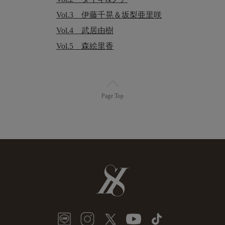
Vol.3 伊藤千晃＆坂梨亜里咲
-アジア-
Vol.4 武居由樹
Vol.5 森絵里香
Vietnam
Bangladesh
ベトナム
バングラディシュ
Page Top
Dangちゃん
Nondiniちゃん
What
活動内容