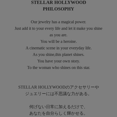
STELLAR HOLLYWOOD
PHILOSOPHY
Our jewelry has a magical power.
Just add it to your every life and let it make you shine
as you are.
You will be a heroine.
A cinematic scene in your everyday life.
As you shine,this planet shines.
You have your own story.
To the woman who shines on this star.
STELLAR HOLLYWOODのアクセサリーや
ジュエリーには不思議な力がある。
何げない日常に加えるだけで、
あなたを自分らしく輝かせる。