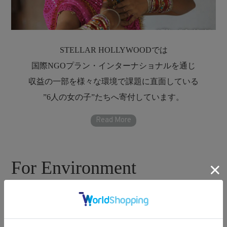
STELLAR HOLLYWOODでは
国際NGOプラン・インターナショナルを通じ
収益の一部を様々な環境で課題に直面している
”6人の女の子”たちへ寄付しています。
プラン・インターナショナルは
子どもの権利を推進し
貧困や差別のない社会を実現するために、
For Environment
世界70か国以上で活動する国際NGOです。