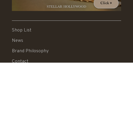
Shop List
News
Brand Philosophy
Contact
Shopping Guide
News Letter
Recruit
Legal Information
送料：550円 税込20,000円以上で送料無料