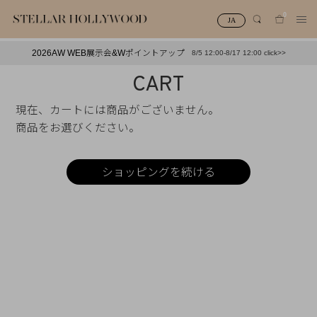
0
JA
2026AW WEB展示会&Wポイントアップ
8/5 12:00-8/17 12:00 click>>
#¥10,000以下プチプラアクセ
#ランキング
CART
#スタッフイチ押し（通勤パールアクセ）
＃写真映えアクセ
現在、カートには商品がございません。
商品をお選びください。
ショッピングを続ける