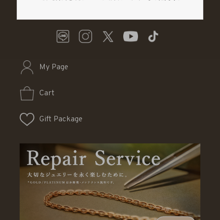
My Page
Cart
Gift Package