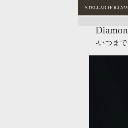
Diamon
#¥10,000以
-いつま
#スタッフイチ