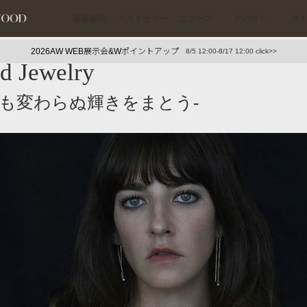
新着商品
ベストセラー
ニュース
アバウト
ス
2026AW WEB展示会&Wポイントアップ
8/5 12:00-8/17 12:00 click>>
d Jewelry
下プチプラアクセ
#ランキング
でも変わらぬ輝きをまとう-
押し（通勤パールアクセ）
＃写真映えアクセ