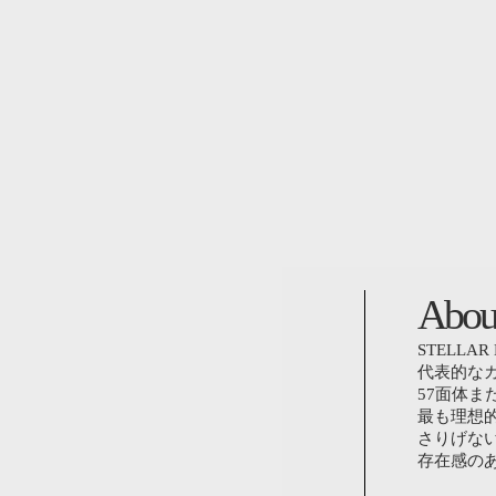
A
b
o
u
STELL
代表的な
57面体ま
最も理想
さりげな
存在感の