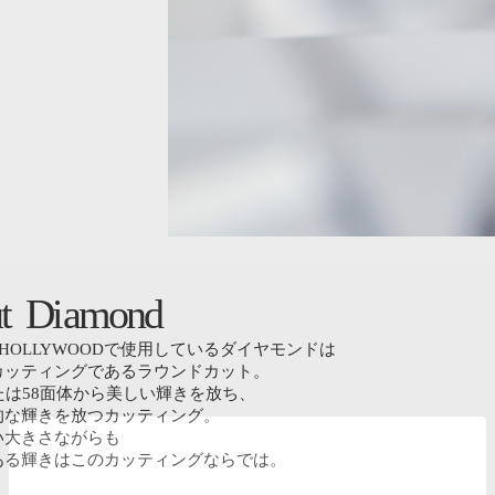
D
a
m
o
n
d
AR HOLLYWOODで使用しているダイヤモンドは
カッティングであるラウンドカット。
たは58面体から美しい輝きを放ち、
的な輝きを放つカッティング。
い大きさながらも
ある輝きはこのカッティングならでは。