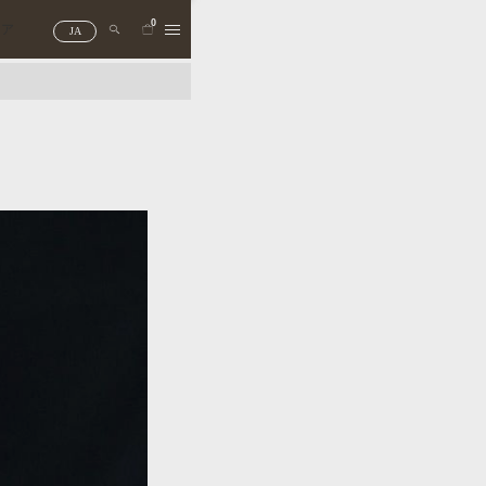
0
トア
JA