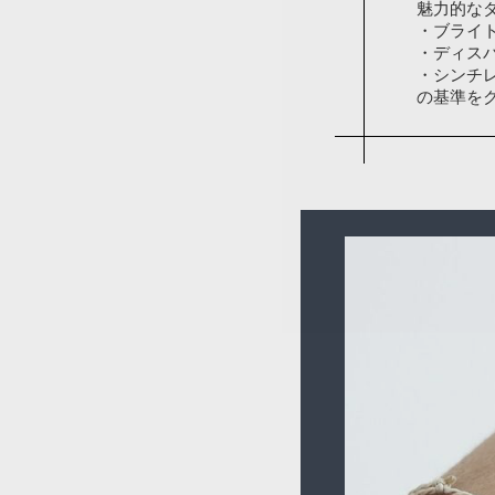
魅力的な
・ブライ
・ディス
・シンチ
の基準を