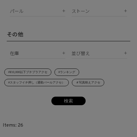
K18
ピアス
K10
パール
ストーン
イヤリング
Silver925
パールすべて
ダイヤモンド
イヤーカフ
真鍮
南洋真珠
天然石
その他
ネックレス
サージカルステンレス
淡水パール
合成石
ブレスレット
在庫
並び替え
シェルパール
ジルコニア
リング
すべて
新着順
レジンパール
ヘアアクセサリー
#¥10,000以下プチプラアクセ
#ランキング
在庫あり
価格が安い順
イニシャル
#スタッフイチ押し（通勤パールアクセ）
＃写真映えアクセ
受注生産
価格が高い順
その他
レビュー順
SET
26