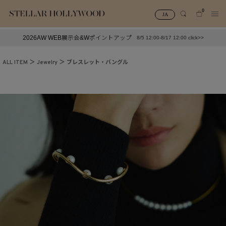
0
JA
2026AW WEB展示会&Wポイントアップ
8/5 12:00-8/17 12:00 click>>
#¥10,000以下プチプラアクセ
#ランキング
ALL ITEM
Jewelry
ブレスレット・バングル
#スタッフイチ押し（通勤パールアクセ）
＃写真映えアクセ