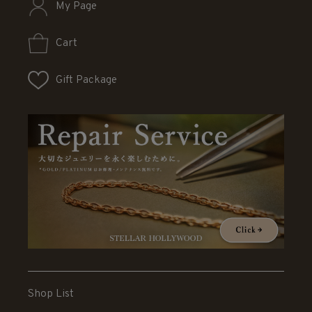
My Page
Cart
Gift Package
Shop List