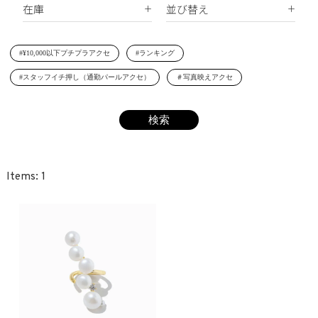
在庫
並び替え
シェルパール
ジルコニア
リング
すべて
新着順
レジンパール
ヘアアクセサリー
#¥10,000以下プチプラアクセ
#ランキング
在庫あり
価格が安い順
イニシャル
#スタッフイチ押し（通勤パールアクセ）
＃写真映えアクセ
受注生産
価格が高い順
その他
レビュー順
SET
1