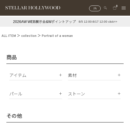
0
JA
2026AW WEB展示会&Wポイントアップ
8/5 12:00-8/17 12:00 click>>
#¥10,000以下プチプラアクセ
#ランキング
ALL ITEM
collection
Portrait of a woman
#スタッフイチ押し（通勤パールアクセ）
＃写真映えアクセ
商品
アイテム
素材
K18
ピアス
K10
パール
ストーン
イヤリング
Silver925
パールすべて
ダイヤモンド
イヤーカフ
真鍮
南洋真珠
天然石
その他
ネックレス
サージカルステンレス
淡水パール
合成石
ブレスレット