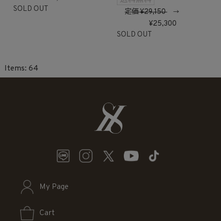
SOLD OUT
定価
29,150
→
25,300
SOLD OUT
64
My Page
Cart