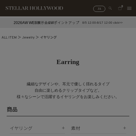
0
JA
2026AW WEB展示会&Wポイントアップ
8/5 12:00-8/17 12:00 click>>
#¥10,000以下プチプラアクセ
#ランキング
ALL ITEM
Jewelry
イヤリング
#スタッフイチ押し（通勤パールアクセ）
＃写真映えアクセ
Earring
繊細なデザインや、耳元で優しく揺れるタイプ
自由に楽しめるクリップタイプなど。
様々なシーンで活躍するイヤリングをお楽しみください。
商品
イヤリング
素材