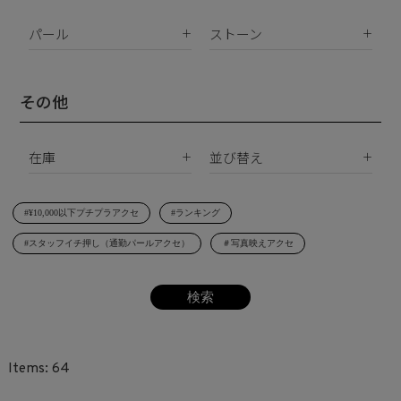
K18
ピアス
K10
パール
ストーン
イヤリング
Silver925
パールすべて
ダイヤモンド
イヤーカフ
真鍮
南洋真珠
天然石
その他
ネックレス
サージカルステンレス
淡水パール
合成石
ブレスレット
在庫
並び替え
シェルパール
ジルコニア
リング
すべて
新着順
レジンパール
ヘアアクセサリー
#¥10,000以下プチプラアクセ
#ランキング
在庫あり
価格が安い順
イニシャル
#スタッフイチ押し（通勤パールアクセ）
＃写真映えアクセ
受注生産
価格が高い順
その他
レビュー順
SET
64