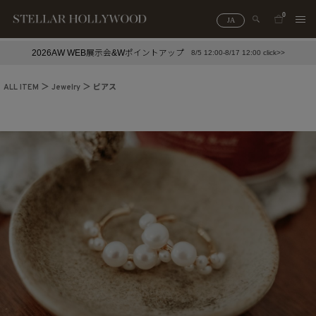
0
JA
2026AW WEB展示会&Wポイントアップ
8/5 12:00-8/17 12:00 click>>
#¥10,000以下プチプラアクセ
#ランキング
ALL ITEM
Jewelry
ピアス
#スタッフイチ押し（通勤パールアクセ）
＃写真映えアクセ