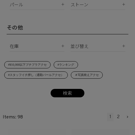
K10
パール
ストーン
イヤリング
Silver925
パールすべて
ダイヤモンド
イヤーカフ
真鍮
南洋真珠
天然石
その他
ネックレス
サージカルステンレス
淡水パール
合成石
ブレスレット
在庫
並び替え
シェルパール
ジルコニア
リング
すべて
新着順
レジンパール
ヘアアクセサリー
#¥10,000以下プチプラアクセ
#ランキング
在庫あり
価格が安い順
イニシャル
#スタッフイチ押し（通勤パールアクセ）
＃写真映えアクセ
受注生産
価格が高い順
その他
レビュー順
SET
1
2
98