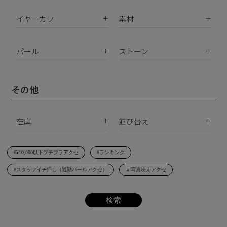
イヤーカフ
素材
K18
ピアス
K10
パール
ストーン
イヤリング
Silver925
パールすべて
ダイヤモンド
イヤーカフ
真鍮
南洋真珠
天然石
その他
ネックレス
サージカルステンレス
淡水パール
合成石
ブレスレット
在庫
並び替え
シェルパール
ジルコニア
リング
すべて
新着順
レジンパール
ヘアアクセサリー
#¥10,000以下プチプラアクセ
#ランキング
在庫あり
価格が安い順
イニシャル
#スタッフイチ押し（通勤パールアクセ）
＃写真映えアクセ
受注生産
価格が高い順
その他
レビュー順
SET