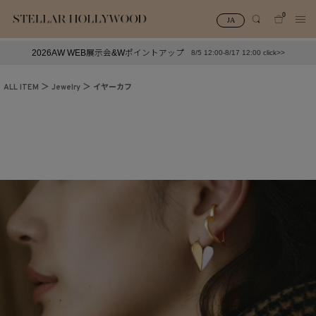
0
JA
2026AW WEB展示会&Wポイントアップ
8/5 12:00-8/17 12:00 click>>
#¥10,000以下プチプラアクセ
#ランキング
ALL ITEM
Jewelry
イヤーカフ
#スタッフイチ押し（通勤パールアクセ）
＃写真映えアクセ