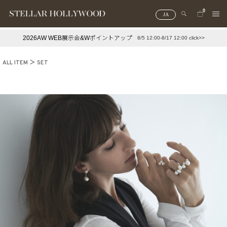
0
JA
2026AW WEB展示会&Wポイントアップ
8/5 12:00-8/17 12:00 click>>
#¥10,000以下プチプラアクセ
#ランキング
ALL ITEM
SET
#スタッフイチ押し（通勤パールアクセ）
＃写真映えアクセ