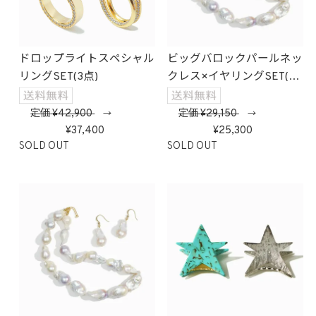
ドロップライトスペシャル
ビッグバロックパールネッ
リングSET(3点)
クレス×イヤリングSET(ホ
ワイト)
定価
42,900
定価
29,150
→
→
37,400
25,300
SOLD OUT
SOLD OUT