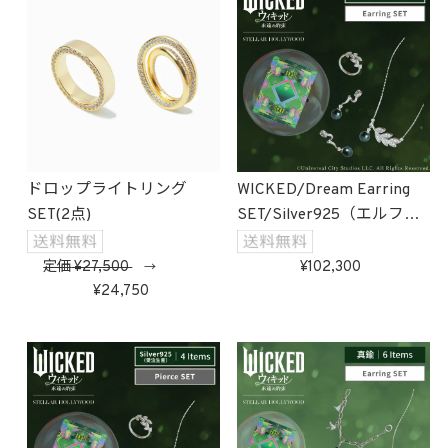
ドロップライトリング
WICKED/Dream Earring
SET(2点)
SET/Silver925（エルファ
バ）受注生産
定価
27,500
102,300
→
24,750