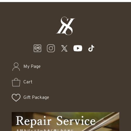
My Page
Cart
Gift Package