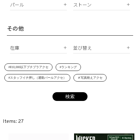
K10
パール
ストーン
イヤリング
Silver925
パールすべて
ダイヤモンド
イヤーカフ
真鍮
南洋真珠
天然石
その他
ネックレス
サージカルステンレス
淡水パール
合成石
ブレスレット
在庫
並び替え
シェルパール
ジルコニア
リング
すべて
新着順
レジンパール
ヘアアクセサリー
#¥10,000以下プチプラアクセ
#ランキング
在庫あり
価格が安い順
イニシャル
#スタッフイチ押し（通勤パールアクセ）
＃写真映えアクセ
受注生産
価格が高い順
その他
レビュー順
SET
27