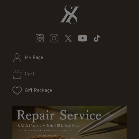
My Page
Cart
Gift Package