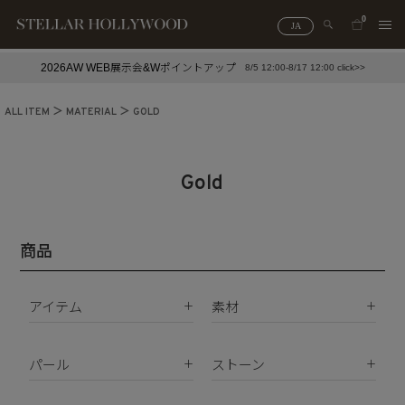
0
JA
2026AW WEB展示会&Wポイントアップ
8/5 12:00-8/17 12:00 click>>
#¥10,000以下プチプラアクセ
#ランキング
ALL ITEM
MATERIAL
GOLD
#スタッフイチ押し（通勤パールアクセ）
＃写真映えアクセ
Gold
商品
アイテム
素材
K18
ピアス
K10
パール
ストーン
イヤリング
Silver925
パールすべて
ダイヤモンド
イヤーカフ