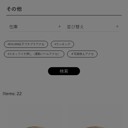
真鍮
南洋真珠
天然石
その他
ネックレス
サージカルステンレス
淡水パール
合成石
ブレスレット
在庫
並び替え
シェルパール
ジルコニア
リング
すべて
新着順
レジンパール
ヘアアクセサリー
#¥10,000以下プチプラアクセ
#ランキング
在庫あり
価格が安い順
イニシャル
#スタッフイチ押し（通勤パールアクセ）
＃写真映えアクセ
受注生産
価格が高い順
その他
レビュー順
SET
22