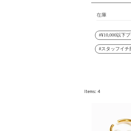
淡水パール
ブレスレット
シェルパール
リング
在庫
レジンパール
ヘアアクセサリ
すべて
イニシャル
#¥10,000以
在庫あり
その他
受注生産
#スタッフイチ
SET
4