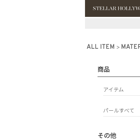
#¥10,000以
#スタッフイチ
ALL ITEM
MATE
商品
アイテム
ピアス
パールすべて
イヤリング
パールすべて
イヤーカフ
南洋真珠
ネックレス
その他