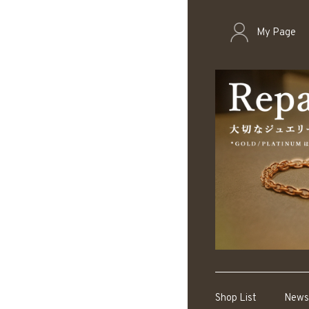
My Page
Shop List
News