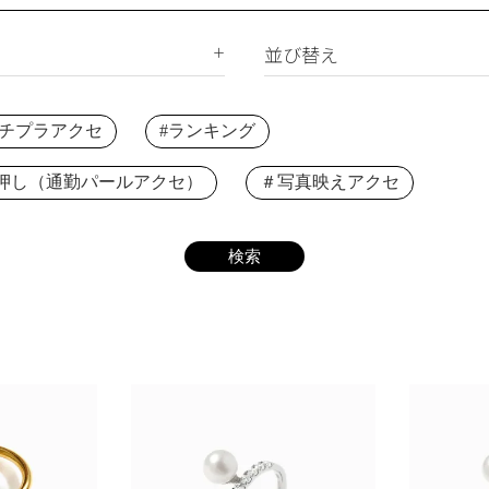
サージカルステンレス
合成石
ジルコニア
並び替え
ー
新着順
下プチプラアクセ
#ランキング
価格が安い順
価格が高い順
押し（通勤パールアクセ）
＃写真映えアクセ
レビュー順