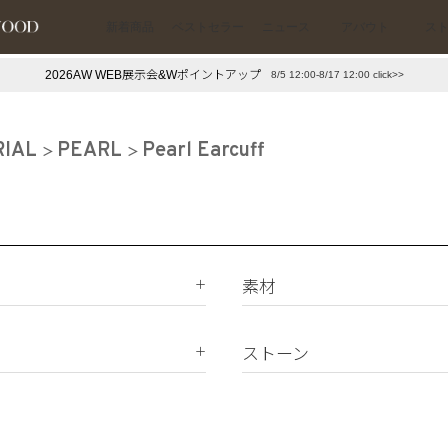
新着商品
ベストセラー
ニュース
アバウト
ス
2026AW WEB展示会&Wポイントアップ
8/5 12:00-8/17 12:00 click>>
下プチプラアクセ
#ランキング
押し（通勤パールアクセ）
＃写真映えアクセ
RIAL
PEARL
Pearl Earcuff
素材
K18
K10
ストーン
Silver925
ダイヤモンド
真鍮
天然石