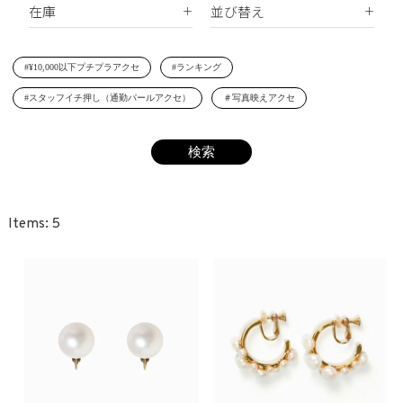
在庫
並び替え
シェルパール
ジルコニア
リング
すべて
新着順
レジンパール
ヘアアクセサリー
#¥10,000以下プチプラアクセ
#ランキング
在庫あり
価格が安い順
イニシャル
#スタッフイチ押し（通勤パールアクセ）
＃写真映えアクセ
受注生産
価格が高い順
その他
レビュー順
SET
5