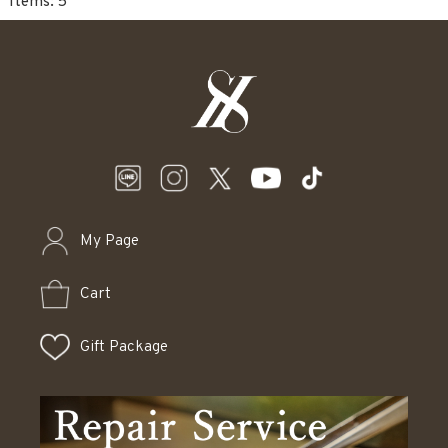
5
My Page
Cart
Gift Package