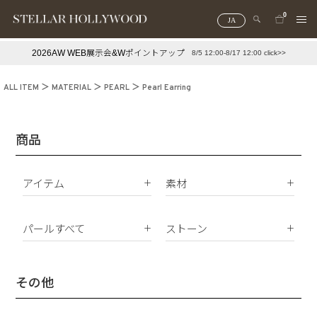
0
JA
2026AW WEB展示会&Wポイントアップ
8/5 12:00-8/17 12:00 click>>
#¥10,000以下プチプラアクセ
#ランキング
ALL ITEM
MATERIAL
PEARL
Pearl Earring
#スタッフイチ押し（通勤パールアクセ）
＃写真映えアクセ
商品
アイテム
素材
K18
ピアス
K10
パールすべて
ストーン
イヤリング
Silver925
パールすべて
ダイヤモンド
イヤーカフ
真鍮
南洋真珠
天然石
その他
ネックレス
サージカルステンレス
淡水パール
合成石
ブレスレット