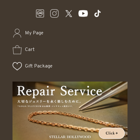
My Page
Cart
Gift Package