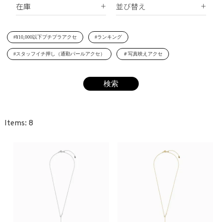
在庫
並び替え
シェルパール
ジルコニア
リング
すべて
新着順
レジンパール
ヘアアクセサリー
#¥10,000以下プチプラアクセ
#ランキング
在庫あり
価格が安い順
イニシャル
#スタッフイチ押し（通勤パールアクセ）
＃写真映えアクセ
受注生産
価格が高い順
その他
レビュー順
SET
8