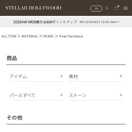
0
JA
2026AW WEB展示会&Wポイントアップ
8/5 12:00-8/17 12:00 click>>
#¥10,000以下プチプラアクセ
#ランキング
ALL ITEM
MATERIAL
PEARL
Pearl Necklace
#スタッフイチ押し（通勤パールアクセ）
＃写真映えアクセ
商品
アイテム
素材
K18
ピアス
K10
パールすべて
ストーン
イヤリング
Silver925
パールすべて
ダイヤモンド
イヤーカフ
真鍮
南洋真珠
天然石
その他
ネックレス
サージカルステンレス
淡水パール
合成石
ブレスレット