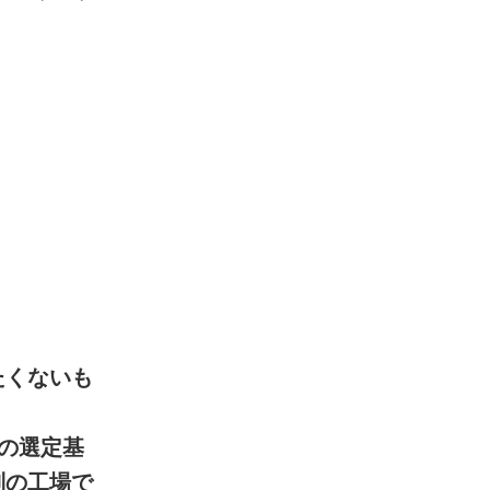
たくないも
独自の選定基
制の工場で