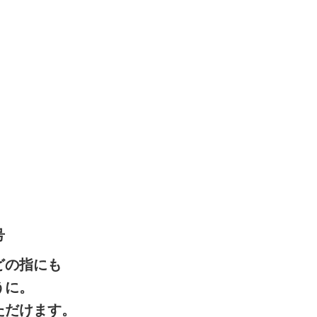
号
どの指にも
うに。
ただけます。