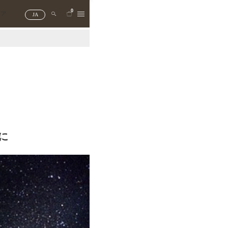
0
トア
JA
に