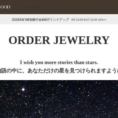
新着商品
ベストセラー
ニュース
アバウト
ス
2026AW WEB展示会&Wポイントアップ
8/5 12:00-8/17 12:00 click>>
下プチプラアクセ
#ランキング
ORDER JEWELRY
押し（通勤パールアクセ）
＃写真映えアクセ
I wish you more stories than stars.
物語の中に、あなただけの星を見つけられますよう