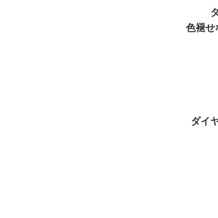
色褪せ
ダイ