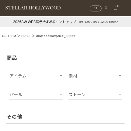
0
JA
2026AW WEB展示会&Wポイントアップ
8/5 12:00-8/17 12:00 click>>
#¥10,000以下プチプラアクセ
#ランキング
ALL ITEM
PRICE
diamondmaxprice_19999
#スタッフイチ押し（通勤パールアクセ）
＃写真映えアクセ
商品
アイテム
素材
K18
ピアス
K10
パール
ストーン
イヤリング
Silver925
パールすべて
ダイヤモンド
イヤーカフ
真鍮
南洋真珠
天然石
その他
ネックレス
サージカルステンレス
淡水パール
合成石
ブレスレット