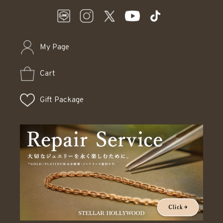
My Page
Cart
Gift Package