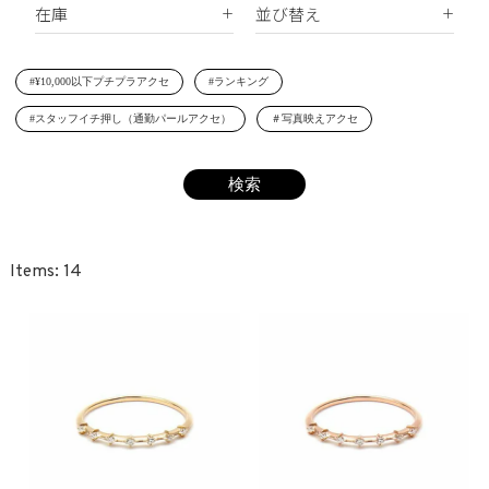
在庫
並び替え
シェルパール
ジルコニア
リング
すべて
新着順
レジンパール
ヘアアクセサリー
#¥10,000以下プチプラアクセ
#ランキング
在庫あり
価格が安い順
イニシャル
#スタッフイチ押し（通勤パールアクセ）
＃写真映えアクセ
受注生産
価格が高い順
その他
レビュー順
SET
14