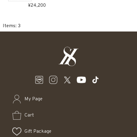
受注生産
24,200
3
My Page
Cart
Gift Package