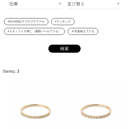
在庫
並び替え
シェルパール
ジルコニア
リング
すべて
新着順
レジンパール
ヘアアクセサリー
#¥10,000以下プチプラアクセ
#ランキング
在庫あり
価格が安い順
イニシャル
#スタッフイチ押し（通勤パールアクセ）
＃写真映えアクセ
受注生産
価格が高い順
その他
レビュー順
SET
3