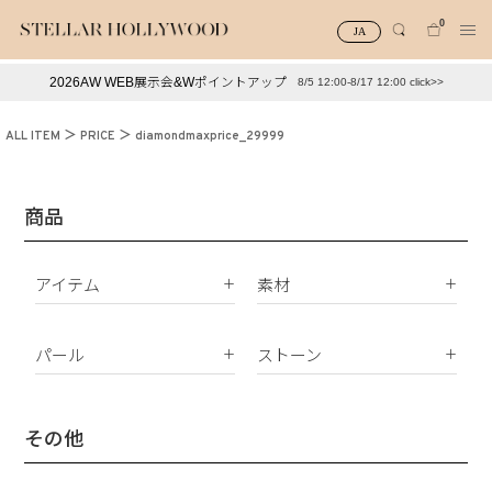
0
JA
2026AW WEB展示会&Wポイントアップ
8/5 12:00-8/17 12:00 click>>
#¥10,000以下プチプラアクセ
#ランキング
ALL ITEM
PRICE
diamondmaxprice_29999
#スタッフイチ押し（通勤パールアクセ）
＃写真映えアクセ
商品
アイテム
素材
K18
ピアス
K10
パール
ストーン
イヤリング
Silver925
パールすべて
ダイヤモンド
イヤーカフ
真鍮
南洋真珠
天然石
その他
ネックレス
サージカルステンレス
淡水パール
合成石
ブレスレット